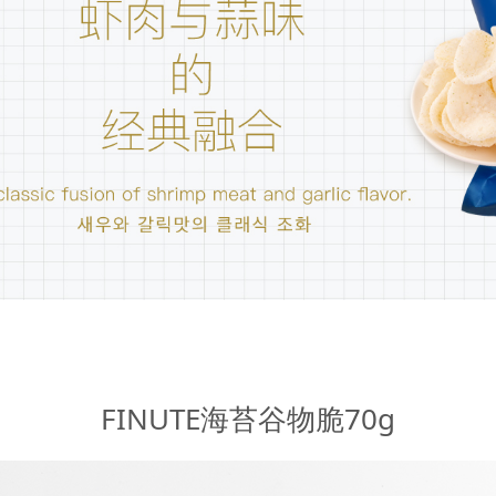
0g
FINUTE海苔谷物脆70g