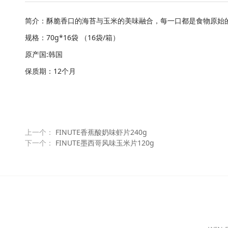
简介：酥脆香口的海苔与玉米的美味融合，每一口都是食物原始
规格：70g*16袋 （16袋/箱）
原产国:韩国
保质期：12个月
上一个：
FINUTE香蕉酸奶味虾片240g
下一个：
FINUTE墨西哥风味玉米片120g